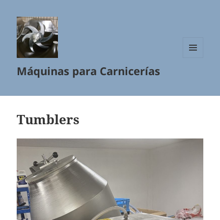
MENÚ
Máquinas para Carnicerías
Y
WIDGETS
Tumblers